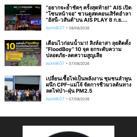
“อยากจะย้ำชัดๆ ครั้งสุดท้าย!” AIS เปิด
“โซนหน้าจอ” ชวนดูสดคอนเสิร์ตอำลา
“อัสนี-วสันต์”บน AIS PLAY 8 ก.ย....
isomilk07
-
08/08/2026
เตือนไวก่อนน้ำมา! สิงห์อาสา ลุยติดตั้ง
“FloodBoy” 10 จุด ยกระดับความ
ปลอดภัย-ลดความสูญเสีย
isomilk07
-
07/08/2026
เปลี่ยนเชื้อไฟเป็นพลังงาน ชุมชนลำพูน
ผนึก CPF–แม่โจ้ จัดการชีวมวลต้นทาง
ลดไฟป่า–ฝุ่น PM2.5
isomilk07
-
07/08/2026