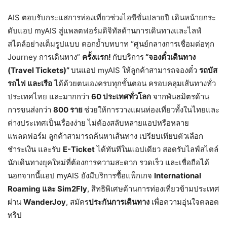
AIS ตอบรับกระแสการท่องเที่ยวช่วงไฮซีซั่นปลายปี เดินหน้ายกระ
ดับแอป myAIS สู่แพลตฟอร์มดิจิทัลด้านการเดินทางและไลฟ์
สไตล์อย่างเต็มรูปแบบ ตอกย้ำบทบาท “ศูนย์กลางการเชื่อมต่อทุก
Journey การเดินทาง”
ครั้งแรก!
กับบริการ
“จองตั๋วเดินทาง
(Travel Tickets)”
บนแอป myAIS ให้ลูกค้าสามารถจองตั๋ว
รถบัส
รถไฟ และเรือ
ได้ด้วยตนเองครบทุกขั้นตอน ครอบคลุมเส้นทางทั่ว
ประเทศไทย และมากกว่า
60 ประเทศทั่วโลก
จากพันธมิตรด้าน
การขนส่งกว่า
800 ราย
ช่วยให้การวางแผนท่องเที่ยวทั้งในไทยและ
ต่างประเทศเป็นเรื่องง่าย ไม่ต้องสลับหลายแอปหรือหลาย
แพลตฟอร์ม ลูกค้าสามารถค้นหาเส้นทาง เปรียบเทียบตัวเลือก
ชำระเงิน และรับ
E-Ticket
ได้ทันทีในแอปเดียว สอดรับไลฟ์สไตล์
นักเดินทางยุคใหม่ที่ต้องการความสะดวก รวดเร็ว และเชื่อถือได้
นอกจากนี้แอป myAIS ยังมีบริการซื้อแพ็กเกจ
International
Roaming และ Sim2Fly
, สิทธิพิเศษด้านการท่องเที่ยวข้ามประเทศ
ผ่าน
WanderJoy
, สมัคร
ประกันการเดินทาง
เพื่อความอุ่นใจตลอด
ทริป