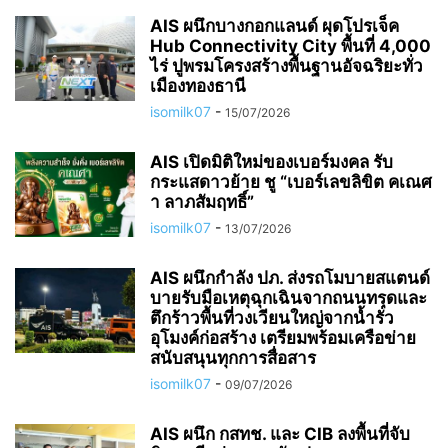
AIS ผนึกบางกอกแลนด์ ผุดโปรเจ็ค
Hub Connectivity City พื้นที่ 4,000
ไร่ ปูพรมโครงสร้างพื้นฐานอัจฉริยะทั่ว
เมืองทองธานี
isomilk07
-
15/07/2026
AIS เปิดมิติใหม่ของเบอร์มงคล รับ
กระแสดาวย้าย ชู “เบอร์เลขลิขิต คเณศ
า ลาภสัมฤทธิ์”
isomilk07
-
13/07/2026
AIS ผนึกกำลัง ปภ. ส่งรถโมบายสแตนด์
บายรับมือเหตุฉุกเฉินจากถนนทรุดและ
ตึกร้าวพื้นที่วงเวียนใหญ่จากน้ำรั่ว
อุโมงค์ก่อสร้าง เตรียมพร้อมเครือข่าย
สนับสนุนทุกการสื่อสาร
isomilk07
-
09/07/2026
AIS ผนึก กสทช. และ CIB ลงพื้นที่จับ