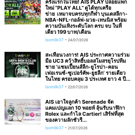
ครั้งแรกในไทย! AIS PLAY ปล่อยแพ็ก
ใหม่ “PLAY ALL” ดูได้ทุกเครือ
ข่าย เหมาจบครบทุกกีฬา บุนเดสลีกา-
NBA-NFL-กอล์ฟ-มวย-เทนนิส พร้อม
ความบันเทิงระดับโลก ครบ จบ ในที่
เดียว 199 บาท/เดือน
isomilk07
-
24/07/2026
สะเทือนวงการ! AIS ประกาศความร่วม
มือ UC3 คว้าสิทธิ์บอลสโมสรยุโรปทีม
ชาย ‘แชมเปี้ยนส์ลีก-ยูโรปา-คอน
เฟอเรนซ์-ซูเปอร์คัพ-ยูธลีก’ รายเดียว
ในไทย ครอบคลุม 3 ประเทศ ยาว 4 ปี...
isomilk07
-
22/07/2026
AIS เอาใจลูกค้า Serenade จัด
แคมเปญแลก 10 พอยท์ ลุ้นรับนาฬิกา
Rolex และกำไล Cartier! เสิร์ฟที่สุด
ของความลักชัวรี...
isomilk07
-
21/07/2026