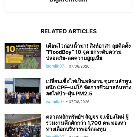
RELATED ARTICLES
เตือนไวก่อนน้ำมา! สิงห์อาสา ลุยติดตั้ง
“FloodBoy” 10 จุด ยกระดับความ
ปลอดภัย-ลดความสูญเสีย
isomilk07
-
07/08/2026
เปลี่ยนเชื้อไฟเป็นพลังงาน ชุมชนลำพูน
ผนึก CPF–แม่โจ้ จัดการชีวมวลต้นทาง
ลดไฟป่า–ฝุ่น PM2.5
isomilk07
-
07/08/2026
ตลาดหลักทรัพย์ฯ สัญจร จ.เชียงใหม่ ผู้
ร่วมงานคึกคักกว่า 1,700 คน มองหา
ทางเลือกบริหารพอร์ตลงทุน
isomilk07
-