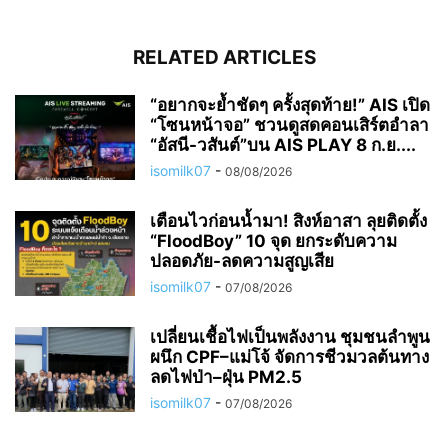
RELATED ARTICLES
“อยากจะย้ำชัดๆ ครั้งสุดท้าย!” AIS เปิด
“โซนหน้าจอ” ชวนดูสดคอนเสิร์ตอำลา
“อัสนี-วสันต์”บน AIS PLAY 8 ก.ย....
isomilk07
-
08/08/2026
เตือนไวก่อนน้ำมา! สิงห์อาสา ลุยติดตั้ง
“FloodBoy” 10 จุด ยกระดับความ
ปลอดภัย-ลดความสูญเสีย
isomilk07
-
07/08/2026
เปลี่ยนเชื้อไฟเป็นพลังงาน ชุมชนลำพูน
ผนึก CPF–แม่โจ้ จัดการชีวมวลต้นทาง
ลดไฟป่า–ฝุ่น PM2.5
isomilk07
-
07/08/2026