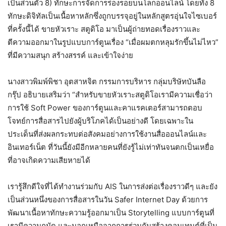
เป็นส่วนตัว 8) ทักษะการจัดการร่องรอยบนโลกออนไลน์ โดยทั้ง 8
ทักษะดิจิทัลเป็นเนื้อหาหลักซึ่งถูกบรรจุอยู่ในหลักสูตรอุ่นใจไซเบอร์
ที่ครั้งนี้ได้ ขายหัวเราะ สตูดิโอ มาเป็นผู้ถ่ายทอดเรื่องราวและ
ตีความออกมาในรูปแบบการ์ตูนเรื่อง “เมื่อผมตกหลุมรักขึ้นไม่ไหว”
ที่มีความสนุก สร้างสรรค์ และเข้าใจง่าย
นางสาวพิมพ์พิชา อุตสาหจิต กรรมการบริหาร กลุ่มบริษัทบันลือ
กรุ๊ป อธิบายเสริมว่า “สำหรับขายหัวเราะสตูดิโอเรามีความเชื่อว่า
การใช้ Soft Power ของการ์ตูนและคาแรคเตอร์สามารถตอบ
โจทย์การสื่อสารไปยังผู้บริโภคได้เป็นอย่างดี โดยเฉพาะใน
ประเด็นที่ส่งผลกระทบต่อสังคมอย่างการใช้งานสื่อออนไลน์และ
อินเทอร์เน็ต ที่วันนี้ยังมีอีกหลายคนที่ยังรู้ไม่เท่าทันจนตกเป็นเหยื่อ
ที่อาจเกิดความเสียหายได้
เรารู้สึกดีใจที่ได้ทำงานร่วมกับ AIS ในการส่งต่อเรื่องราวดีๆ และยัง
เป็นส่วนหนึ่งของการสื่อสารในวัน Safer Internet Day ด้วยการ
พัฒนาเนื้อหาทักษะความรู้ออกมาเป็น Storytelling แบบการ์ตูนที่
เรามีความถนัด และนอกเหนือจากการร่วมกันสร้างคอนเทนต์ที่เป็น