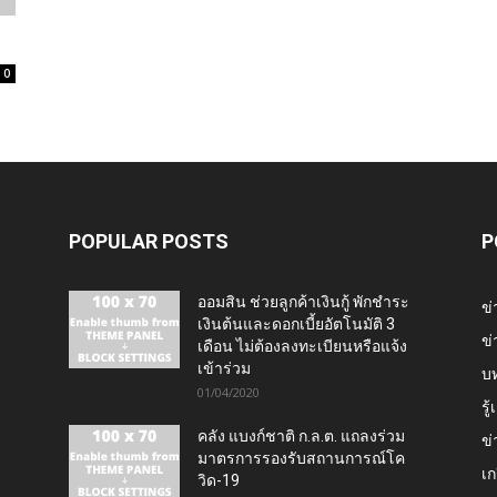
0
POPULAR POSTS
P
ออมสิน ช่วยลูกค้าเงินกู้ พักชำระ
ข่
เงินต้นและดอกเบี้ยอัตโนมัติ 3
ข่
เดือน ไม่ต้องลงทะเบียนหรือแจ้ง
เข้าร่วม
บ
01/04/2020
รู
คลัง แบงก์ชาติ ก.ล.ต. แถลงร่วม
ข่
มาตรการรองรับสถานการณ์โค
เก
วิด-19