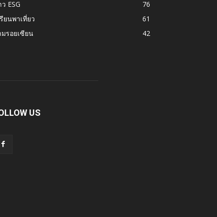
าว ESG
76
รียนพาเที่ยว
61
ามรอยเซียน
42
OLLOW US