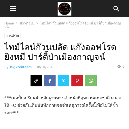
Home
ข่าวทั่วไป
​ไทม์ไลน์​ก๊วนปลัด แก๊งออฟโรดยิงหมี ​ปาร์ตี้ป่าเมืองกาญ
จน์
ข่าวทั่วไป
​ไทม์ไลน์​ก๊วนปลัด แก๊งออฟโรด
ยิงหมี ​ปาร์ตี้ป่าเมืองกาญจน์
0
By
bigkrenteam
-
08/10/2018
***เพจบิ๊กเกรียนนำหลักฐานทางเจ้าหน้าที่อุทยานแห่งชาติ​ มาลง
ให้ FC ช่วยกันเก็บบันทึกภาพจดจำเหตุการณ์ครั้งนี้เพื่อไม่ให้ซ้ำ
รอย***