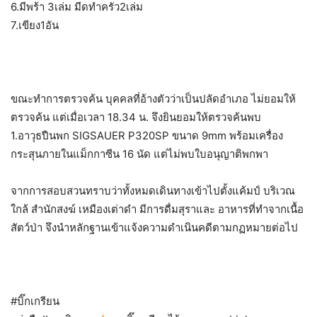
6.มีพร้า 3เล่ม มีดทำครัว2เล่ม
7.เขียง1อัน
ขณะทำการตรวจค้น บุคคลที่อ้างตัวว่าเป็นปลัดอำเภอ ไม่ยอมให้
ตรวจค้น แต่เมื่อเวลา 18.34 น. จึงยินยอมให้ตรวจค้นพบ
1.อาวุธปืนพก SIGSAUER P320SP ขนาด 9mm พร้อมเครื่อง
กระสุนภายในแม็กกาซีน 16 นัด แต่ไม่พบใบอนุญาติพกพา
จากการสอบสวนทราบว่าทั้งหมดเดินทางเข้าไปตั้งแค้มป์ บริเวณ
ใกล้ สำนักสงฆ์ เหมืองเต่าดำ​ มีการดื่มสุราและ อาหารที่ทำจากเนื้อ
สัตว์ป่า​ จึงนำหลักฐานเข้าแจ้งความดำเนินคดีตามกฏหมายต่อไป
#บิ๊กเกรียน