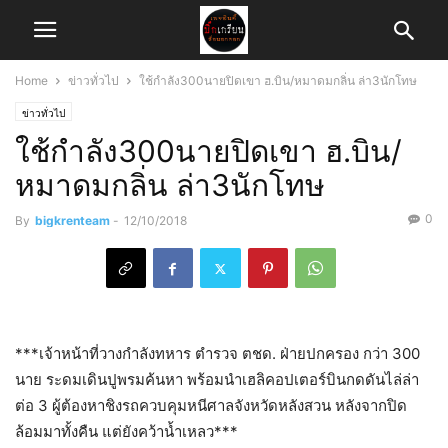
Home
ข่าวทั่วไป
ใช้กำลัง300นายปิดเขา​ ฮ.บิน/หมาดมกลิ่น ​ล่า3นักโทษ
ข่าวทั่วไป
ใช้กำลัง300นายปิดเขา​ ฮ.บิน/
หมาดมกลิ่น ​ล่า3นักโทษ
0
By
bigkrenteam
-
12/10/2018
***เจ้าหน้าที่วางกำลังทหาร ตำรวจ ตชด. ฝ่ายปกครอง กว่า 300
นาย ระดมเดินปูพรมค้นหา พร้อมนำเฮลิคอปเตอร์บินกดดันไล่ล่า
ต่อ 3 ผู้ต้องหาชิงรถควบคุมหนีศาลจังหวัดหลังสวน หลังจากปิด
ล้อมมาทั้งคืน แต่ยังคว้าน้ำเหลว***