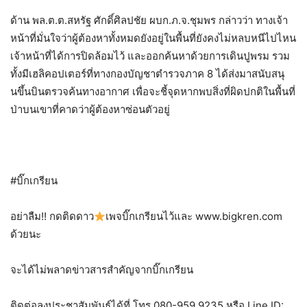
ด้าน พล.ต.ต.สหรัฐ ศักดิ์ศิลปชัย ผบก.ภ.จ.ชุมพร กล่าวว่า ทางเจ้า
หน้าที่มั่นใจว่าผู้ต้องหาทั้งหมดยังอยู่ในพื้นที่ยังคงไม่หลบหนีไปไหน​
เจ้าหน้าที่ได้การปิดล้อมไว้ และออกค้นหาด้วยการเดินปูพรม รวม
ทั้งมีเฮลิคอปเตอร์ที่ทางกองบัญชาตำรวจภาค 8 ได้ส่งมาสนับสนุ
นขึ้นบินตรวจค้นทางอากาศ เพื่อจะชี้จุดหากพบสิ่งที่ผิดปกติในพื้นที่
ป่าบนเขาที่คาดว่าผู้ต้องหาซ่อนตัวอยู่
#บิ๊กเกรียน
อย่าลืม!! กดติดดาว
เพจบิ๊กเกรียนไว้และ www.bigkren.com
ด้วยนะ
จะได้ไม่พลาดข่าวสารสำคัญจากบิ๊กเกรียน
ติดต่อลงประชาสัมพันธ์ได้ที่ โทร.080-959 9235 หรือ Line ID: