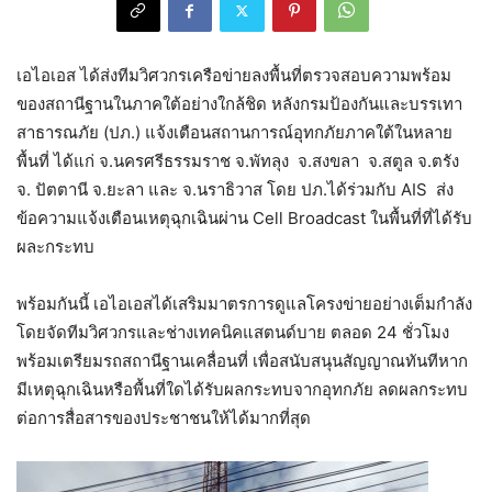
เอไอเอส ได้ส่งทีมวิศวกรเครือข่ายลงพื้นที่ตรวจสอบความพร้อม
ของสถานีฐานในภาคใต้อย่างใกล้ชิด หลังกรมป้องกันและบรรเทา
สาธารณภัย (ปภ.) แจ้งเตือนสถานการณ์อุทกภัยภาคใต้ในหลาย
พื้นที่ ได้แก่ จ.นครศรีธรรมราช จ.พัทลุง จ.สงขลา จ.สตูล จ.ตรัง
จ. ปัตตานี จ.ยะลา และ จ.นราธิวาส โดย ปภ.ได้ร่วมกับ AIS ส่ง
ข้อความแจ้งเตือนเหตุฉุกเฉินผ่าน Cell Broadcast ในพื้นที่ที่ได้รับ
ผละกระทบ
พร้อมกันนี้ เอไอเอสได้เสริมมาตรการดูแลโครงข่ายอย่างเต็มกำลัง
โดยจัดทีมวิศวกรและช่างเทคนิคแสตนด์บาย ตลอด 24 ชั่วโมง
พร้อมเตรียมรถสถานีฐานเคลื่อนที่ เพื่อสนับสนุนสัญญาณทันทีหาก
มีเหตุฉุกเฉินหรือพื้นที่ใดได้รับผลกระทบจากอุทกภัย ลดผลกระทบ
ต่อการสื่อสารของประชาชนให้ได้มากที่สุด