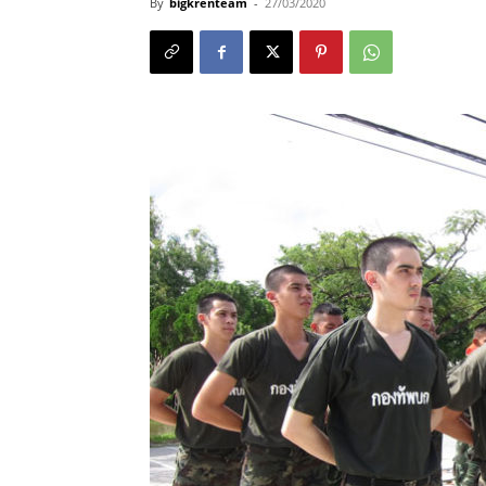
By
bigkrenteam
-
27/03/2020