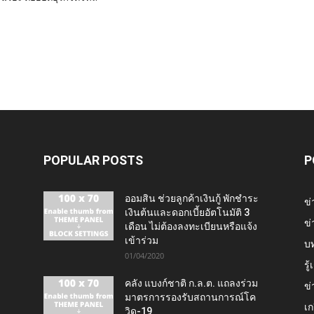
POPULAR POSTS
P
ออมสิน ช่วยลูกค้าเงินกู้ พักชำระ
ข่
เงินต้นและดอกเบี้ยอัตโนมัติ 3
ข่
เดือน ไม่ต้องลงทะเบียนหรือแจ้ง
เข้าร่วม
บ
01/04/2020
รู
คลัง แบงก์ชาติ ก.ล.ต. แถลงร่วม
ข่
มาตรการรองรับสถานการณ์โค
เก
วิด-19