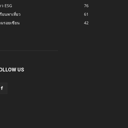
าว ESG
76
รียนพาเที่ยว
61
ามรอยเซียน
42
OLLOW US