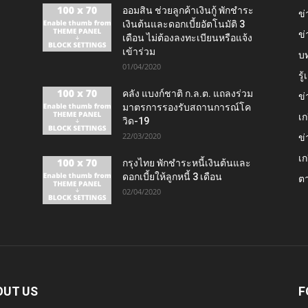
ออมสิน ช่วยลูกค้าเงินกู้ พักชำระ
ข่
เงินต้นและดอกเบี้ยอัตโนมัติ 3
ข่
เดือน ไม่ต้องลงทะเบียนหรือแจ้ง
เข้าร่วม
บ
01/04/2020
รู
คลัง แบงก์ชาติ ก.ล.ต. แถลงร่วม
ข่
มาตรการรองรับสถานการณ์โค
เก
วิด-19
22/03/2020
ข่
เก
กรุงไทย พักชำระหนี้เงินต้นและ
ดอกเบี้ยให้ลูกหนี้ 3 เดือน
ต
02/04/2020
OUT US
F