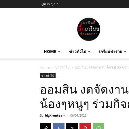
Sign in / Join
บิ๊ก
เกรียน
HOME
ข่าวทั่วไป
เกรียนพารวย
Home
ข่าวทั่วไป
ออมสิน งดจัดงานวันเด็กฯ ปี 65 ชว
ข่าวทั่วไป
ออมสิน งดจัดงานว
น้องๆหนูๆ ร่วมก
By
bigkrenteam
-
06/01/2022