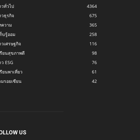
าวทั่วไป
4364
าวธุรกิจ
675
ทความ
365
้เก็บรู้ออม
258
าวเศรษฐกิจ
116
รียนสุขภาพดี
98
าว ESG
76
รียนพาเที่ยว
61
ามรอยเซียน
42
OLLOW US