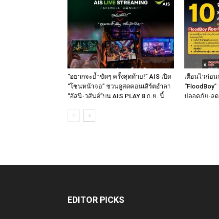
“อยากจะย้ำชัดๆ ครั้งสุดท้าย!” AIS เปิด
เตือนไวก่อนน
“โซนหน้าจอ” ชวนดูสดคอนเสิร์ตอำลา
“FloodBoy” 
“อัสนี-วสันต์”บน AIS PLAY 8 ก.ย. นี้
ปลอดภัย-ลด
EDITOR PICKS