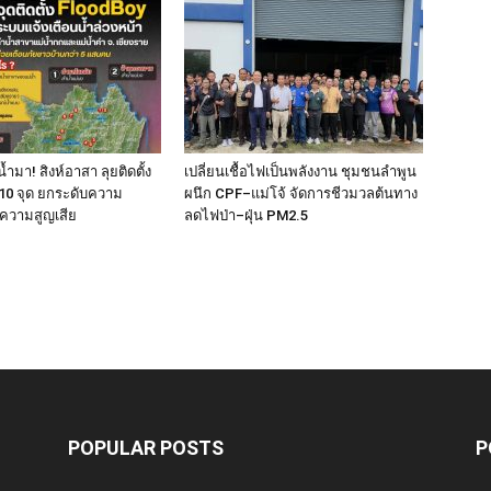
้ำมา! สิงห์อาสา ลุยติดตั้ง
เปลี่ยนเชื้อไฟเป็นพลังงาน ชุมชนลำพูน
10 จุด ยกระดับความ
ผนึก CPF–แม่โจ้ จัดการชีวมวลต้นทาง
ความสูญเสีย
ลดไฟป่า–ฝุ่น PM2.5
POPULAR POSTS
P