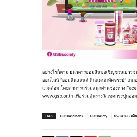
อย่างไรก็ตาม ธนาคารออมสินขอเชิญชวนเยาวชนแ
ออนไลน์ “ออมสินแลนด์ ดินแดนมหัศจรรย์” เกมออน
แวดล้อม โดยสามารถร่วมสนุกผ่านช่องทาง Face
www.gsb.or.th เพื่อร่วมลุ้นรางวัลเซตกระปุกออมส
TAGS
GSBsocialbank
GSBsociety
ธนาคารออมสิ