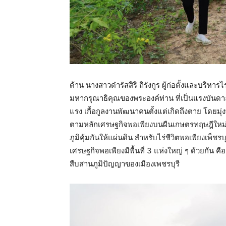
ด้าน นางสาวดำรัสสิริ ถิรังกูร ผู้ก่อตั้งและบริหา
มหากรุณาธิคุณของพระองค์ท่าน ที่เป็นแรงบันดาลใจ
แรง เกื้อกูลงานพัฒนาคนตั้งแต่เกิดถึงตาย โดยม
ตามหลักเศรษฐกิจพอเพียงบนผืนเกษตรทฤษฎีใหม่ 
ภูมิคุ้มกันให้แผ่นดิน สำหรับไร่ชีวิตพอเพียงเพ็
เศรษฐกิจพอเพียงมีพื้นที่ 3 แห่งใหญ่ ๆ ด้วยกัน ค
สืบสานภูมิปัญญาของเมืองเพชรบุรี