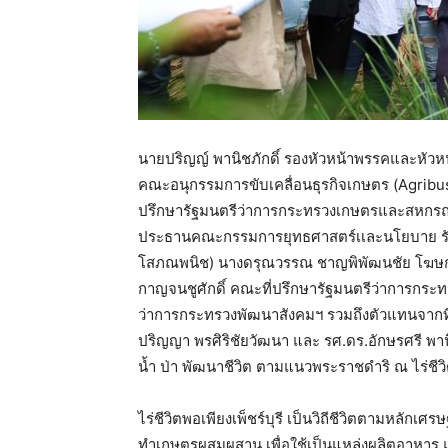
นายปริญญ์ พานิชภักดิ์ รองหัวหน้าพรรคและหัว
คณะอนุกรรมการขับเคลื่อนธุรกิจเกษตร (Agribu
ปรึกษารัฐมนตรีว่าการกระทรวงเกษตรและสหกรณ์ น
ประธานคณะกรรมการยุทธศาสตร์เเละนโยบาย รัฐ
โสภณพนิช) นางดรุณวรรณ ชาญพิพัฒนชัย โฆษกร
กาญจนชูศักดิ์ คณะที่ปรึกษารัฐมนตรีว่าการก
ว่าการกระทรวงพัฒนาสังคมฯ รวมถึงตัวแทนจากที
ปริญญา พรศิริชัยวัฒนา และ รศ.ดร.อักษรศรี พาน
น้ำ ป่า พัฒนาชีวิต ตามแนวพระราชดำริ ณ ไร่ชีวิตพ
ไร่ชีวิตพอเพียงเพ็ชร์บุรี เป็นวิถีชีวิตตามหลั
ทำเกษตรผสมผสาน เพื่อใช้เป็นแหล่งผลิตอาหาร