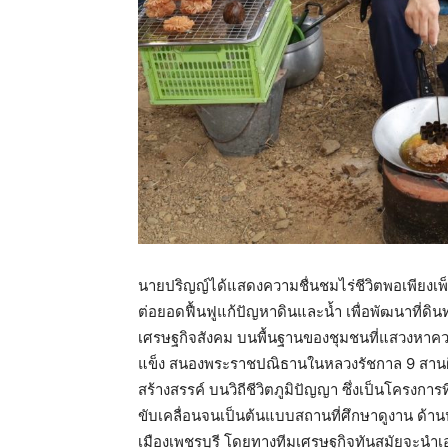
นายปริญญ์ได้แสดงความชื่นชมไร่ชีวิตพอเพียงเพ็
ต่อยอดฟื้นฟูแก้ปัญหาดินและน้ำ เพื่อพัฒนาที่ดิ
เศรษฐกิจสังคม บนพื้นฐานของชุมชนที่แสวงหาควา
แข็ง สนองพระราชปณิธานในหลวงรัชกาล 9 สานฝันสร
สร้างสรรค์ บนวิถีชีวิตภูมิปัญญา ซึ่งเป็นโครงการท
ขับเคลื่อนจนเป็นต้นแบบสถานที่ศึกษาดูงาน ด้า
เมืองเพชรบุรี โดยทางทีมเศรษฐกิจทันสมัยจะนํา