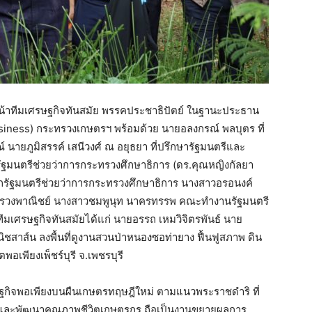
หน้าทีมเศรษฐกิจทันสมัย พรรคประชาธิปัตย์ ในฐานะประธาน
siness) กระทรวงเกษตรฯ พร้อมด้วย นายอลงกรณ์ พลบุตร ที่
ายภูมิสรรค์ เสนีวงศ์ ณ อยุธยา ที่ปรึกษารัฐมนตรีและ
มนตรีช่วยว่าการกระทรวงศึกษาธิการ (ดร.คุณหญิงกัลยา
ัฐมนตรีช่วยว่าการกระทรวงศึกษาธิการ นางสาวอรอนงค์
ระทรวงพาณิชย์ นางสาวชมพูนุท นาครทรรพ คณะทำงานรัฐมนตรี
มเศรษฐกิจทันสมัยได้แก่ นายอรรถ เหมวิจิตรพันธ์ นาย
ิชสาส์น ลงพื้นที่ดูงานสวนป่าหนองซอท่ายาง ฟื้นฟูสภาพ ดิน
อเพียงเพ็ชร์บุรี จ.เพชรบุรี
กเศรษฐกิจพอเพียงบนผืนเกษตรทฤษฎีใหม่ ตามแนวพระราชดำริ ที่
 และพัฒนาคุณภาพชีวิตเกษตรกร ถือเป็นงานขยายผลการ