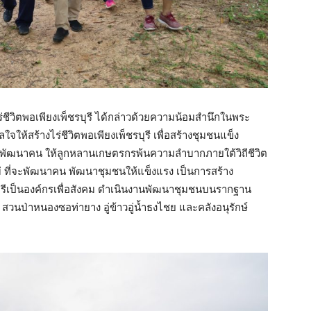
รไร่ชีวิตพอเพียงเพ็ชรบุรี ได้กล่าวด้วยความน้อมสำนึกในพระ
ให้สร้างไร่ชีวิตพอเพียงเพ็ชรบุรี เพื่อสร้างชุมชนแข็ง
ุ่งพัฒนาคน ให้ลูกหลานเกษตรกรพ้นความลำบากภายใต้วิถีชีวิต
ที่จะพัฒนาคน พัฒนาชุมชนให้แข็งแรง เป็นการสร้าง
ชรบุรีเป็นองค์กรเพื่อสังคม ดำเนินงานพัฒนาชุมชนบนรากฐาน
ือ สวนป่าหนองซอท่ายาง อู่ข้าวอู่น้ำธงไชย และคลังอนุรักษ์