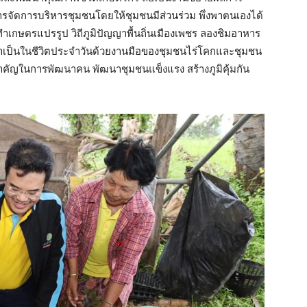
รจัดการบริหารชุมชนโดยให้ชุมชนมีส่วนร่วม พึ่งพาตนเองได้
รทำเกษตรแปรรูป วิถีภูมิปัญญาพื้นถิ่นเมืองเพชร ลองชิมอาหาร
เป็นในชีวิตประจำวันด้วยงานมือของชุมชนไร่โคกและชุมชน
หมายสำคัญในการพัฒนาคน พัฒนาชุมชนแข็งแรง สร้างภูมิคุ้มกัน