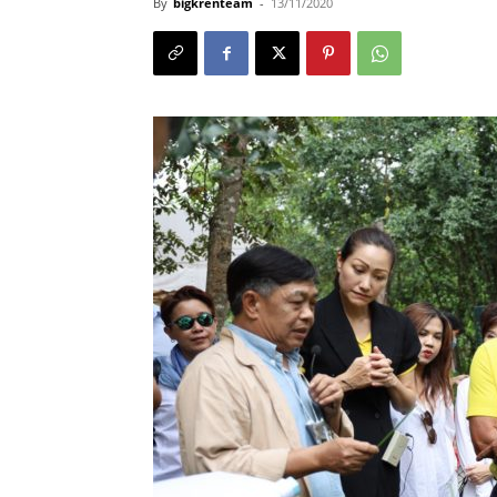
By
bigkrenteam
-
13/11/2020