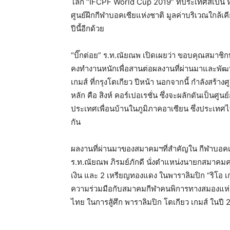
โลก “IFCPF World Cup 2019” ที่ประเทศสเปน หลั
ศูนย์ฝึกกีฬาบอคเซียแห่งชาติ มูลค่าบริเวณใกล
ปีนี้อีกด้วย
“บิ๊กต่อย” ร.ท.ณัยณพ เปิดเผยว่า ขอบคุณสมาชิก
คงทำงานหนักเพื่อสานต่อผลงานที่ผ่านมาและพัฒนาใ
เกมส์ ที่กรุงโตเกียว ปีหน้า นอกจากนี้ กำลังสร้า
หลัก คือ สิงห์ คอร์เปอเรชั่น ซึ่งจะผลักดันเป็น
ประเทศเพื่อนบ้านในภูมิภาคอาเซียน ซึ่งประเทศไท
กัน
ผลงานที่ผ่านมาของสมาคมฯที่สำคัญใน กีฬาบอคเ
ร.ท.ณัยณพ ภิรมย์ภักดี นั่งตำแหน่งนายกสมาคมคร
เงิน และ 2 เหรียญทองแดง ในพาราลิมปิก “ริโอ เก
ความร่วมมือกับสมาคมกีฬาคนพิการทางสมองแห่
ไทย ในการสู้ศึก พาราลิมปิก โตเกียว เกมส์ ในปี