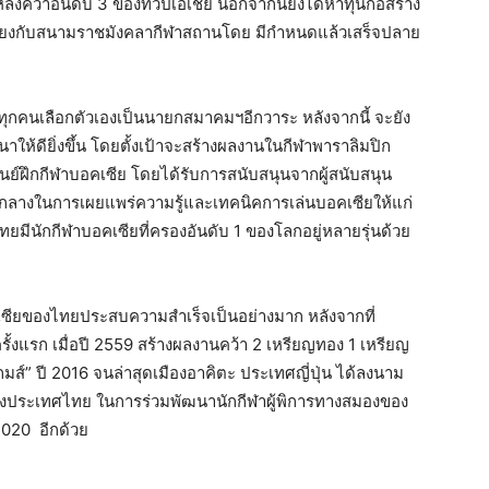
งคว้าอันดับ 3 ของทวีปเอเชีย นอกจากนี้ยังได้หาทุนก่อสร้าง
้เคียงกับสนามราชมังคลากีฬาสถานโดย มีกำหนดแล้วเสร็จปลาย
ทุกคนเลือกตัวเองเป็นนายกสมาคมฯอีกวาระ หลังจากนี้ จะยัง
ห้ดียิ่งขึ้น โดยตั้งเป้าจะสร้างผลงานในกีฬาพาราลิมปิก
งศูนย์ฝึกกีฬาบอคเซีย โดยได้รับการสนับสนุนจากผู้สนับสนุน
ศูนย์กลางในการเผยแพร่ความรู้และเทคนิคการเล่นบอคเซียให้แก่
ยมีนักกีฬาบอคเซียที่ครองอันดับ 1 ของโลกอยู่หลายรุ่นด้วย
ซียของไทยประสบความสำเร็จเป็นอย่างมาก หลังจากที่
ั้งแรก เมื่อปี 2559 สร้างผลงานคว้า 2 เหรียญทอง 1 เหรียญ
มส์” ปี 2016 จนล่าสุดเมืองอาคิตะ ประเทศญี่ปุ่น ได้ลงนาม
งประเทศไทย ในการร่วมพัฒนานักกีฬาผู้พิการทางสมองของ
 2020 อีกด้วย