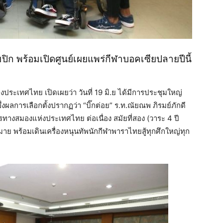
ิก พร้อมเปิดศูนย์เผยแพร่กีฬาบอคเซียปลายปีนี้
เทศไทย เปิดเผยว่า วันที่ 19 มิ.ย ได้มีการประชุมใหญ่
งผลการเลือกตั้งปรากฏว่า “บิ๊กต่อย” ร.ท.ณัยณพ ภิรมย์ภักดี
ทางสมองแห่งประเทศไทย ต่อเนื่อง สมัยที่สอง (วาระ 4 ปี
ย พร้อมเดินเครื่องหนุนทัพนักกีฬาพาราไทยสู้ทุกศึกใหญ่ทุก