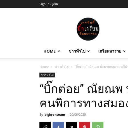
Sign in / Join
บิ๊ก
เกรียน
HOME
ข่าวทั่วไป
เกรียนพารวย
Home
ข่าวทั่วไป
“บิ๊กต่อย” ณัยณพ นั่งนายกสมาคมกี
ข่าวทั่วไป
“บิ๊กต่อย” ณัยณพ
คนพิการทางสมอง
By
bigkrenteam
-
20/06/2020