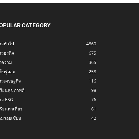
OPULAR CATEGORY
าวทั่วไป
4360
าวธุรกิจ
675
ทความ
365
้เก็บรู้ออม
258
าวเศรษฐกิจ
116
รียนสุขภาพดี
98
าว ESG
76
รียนพาเที่ยว
61
ามรอยเซียน
42