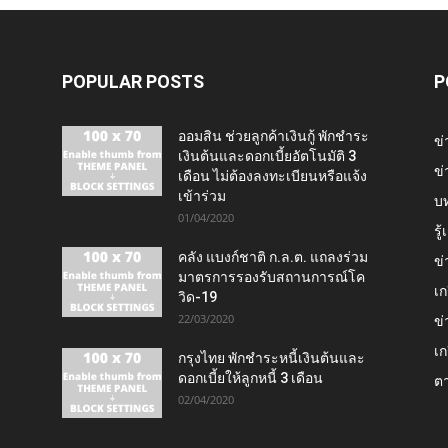
POPULAR POSTS
P
ออมสิน ช่วยลูกค้าเงินกู้ พักชำระ
ข่
เงินต้นและดอกเบี้ยอัตโนมัติ 3
ข่
เดือน ไม่ต้องลงทะเบียนหรือแจ้ง
เข้าร่วม
บ
01/04/2020
รู
คลัง แบงก์ชาติ ก.ล.ต. แถลงร่วม
ข่
มาตรการรองรับสถานการณ์โค
เก
วิด-19
22/03/2020
ข่
เก
กรุงไทย พักชำระหนี้เงินต้นและ
ดอกเบี้ยให้ลูกหนี้ 3 เดือน
ต
02/04/2020