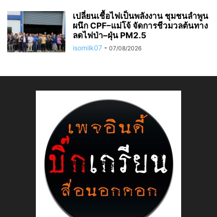
เปลี่ยนเชื้อไฟเป็นพลังงาน ชุมชนลำพูน
ผนึก CPF–แม่โจ้ จัดการชีวมวลต้นทาง
ลดไฟป่า–ฝุ่น PM2.5
isomilk07
-
07/08/2026