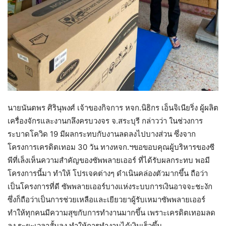
นายนันตพร ศิรินุพงศ์ เจ้าของกิจการ หจก.นิธิกร เอ็นจิเนียริ่ง ผู้ผลิต
เครื่องจักรและงานกลึงครบวงจร จ.สระบุรี กล่าวว่า ในช่วงการ
ระบาดโควิด 19 มีผลกระทบกับงานลดลงไปบางส่วน ซึ่งจาก
โครงการเครดิตเทอม 30 วัน ทางหจก.ฯขอขอบคุณผู้บริหารของซี
พีที่เล็งเห็นความสำคัญของซัพพลายเออร์ ที่ได้รับผลกระทบ พอมี
โครงการนี้มา ทำให้ โปรเจคต่างๆ ดำเนินคล่องตัวมากขึ้น ถือว่า
เป็นโครงการที่ดี ซัพพลายเออร์บางแห่งระบบการเงินอาจจะชะงัก
ซึ่งก็ถือว่าเป็นการช่วยเหลือและเยียวยาผู้รับเหมาซัพพลายเออร์
ทำให้ทุกคนมีความสุขกับการทำงานมากขึ้น เพราะเครดิตเทอมลด
ลง ระยะเวลาสั้นลง ทำให้การทำงานได้เงินเร็วขึ้น