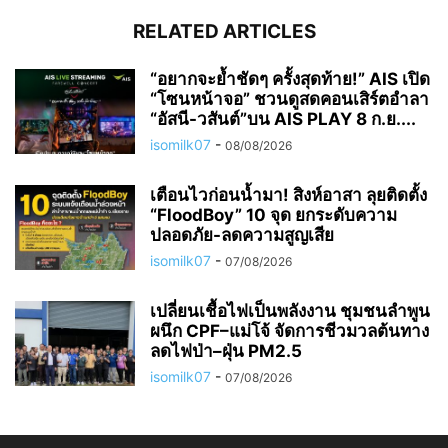
RELATED ARTICLES
“อยากจะย้ำชัดๆ ครั้งสุดท้าย!” AIS เปิด
“โซนหน้าจอ” ชวนดูสดคอนเสิร์ตอำลา
“อัสนี-วสันต์”บน AIS PLAY 8 ก.ย....
isomilk07
-
08/08/2026
เตือนไวก่อนน้ำมา! สิงห์อาสา ลุยติดตั้ง
“FloodBoy” 10 จุด ยกระดับความ
ปลอดภัย-ลดความสูญเสีย
isomilk07
-
07/08/2026
เปลี่ยนเชื้อไฟเป็นพลังงาน ชุมชนลำพูน
ผนึก CPF–แม่โจ้ จัดการชีวมวลต้นทาง
ลดไฟป่า–ฝุ่น PM2.5
isomilk07
-
07/08/2026