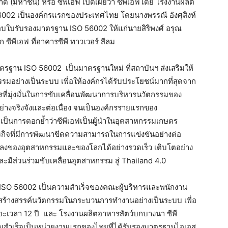
ด (มหาชน) หรือ ซีพีเอฟ เปิดเผยว่า ซีพีเอฟโดย โรงงานผลิต
6002 เป็นองค์กรแรกของประเทศไทย โดยนางพรรณี อังศุสิงห์
บใบรับรองมาตรฐาน ISO 56002 ให้แก่นายสิริพงศ์ อรุณ
ก ซีพีเอฟ ที่อาคารซีพี ทาวเวอร์ สีลม
รฐาน ISO 56002 เป็นมาตรฐานใหม่ ที่สถาบันฯ ส่งเสริมให้
มอย่างเป็นระบบ เพื่อให้องค์กรได้รับประโยชน์มากที่สุดจาก
ี่มุ่งมั่นในการขับเคลื่อนพัฒนาการบริหารนวัตกรรมของ
จริงจังและต่อเนื่อง จนเป็นองค์กรรายแรกของ
 เป็นการตอกย้ำว่าซีพีเอฟเป็นผู้นำในอุตสาหกรรมเกษตร
กิจที่มีการพัฒนาขีดความสามารถในการแข่งขันอย่างต่อ
ลงของอุตสาหกรรมและของโลกได้อย่างรวดเร็ว เติบโตอย่าง
และมีส่วนร่วมขับเคลื่อนอุตสาหกรรม สู่ Thailand 4.0
าน ISO 56002 เป็นความสำเร็จของคณะผู้บริหารและพนักงาน
ันสร้างสรรค์นวัตกรรมในกระบวนการทำงานอย่างเป็นระบบ เพื่อ
ะเวลา 12 ปี และ โรงงานผลิตอาหารสัตว์บกบางนา ซีพี
สำเร็จเป็นหน่วยงานแรกของไทยที่ได้รับรองมาตรฐานไอเอส