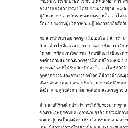
รายงานข่าวจากบริษัท เจริญโภคภัณฑ์อาหาร จำกั
อาหารสัตว์บก บางนา ได้รับรองมาตรฐาน ISO 5
ผู้อำนวยการ สถาบันรับรองมาตรฐานไอเอสโอ มอ
รัตนา ประธานผู้บริหารฝ่ายปฏิบัติการธุรกิจสัตว์บ
ผอ.สถาบันรับรองมาตรฐานไอเอสโอ กล่าวว่า มาต
กับองค์กรได้มีแนวทาง กระบวนการจัดการนวัตกรร
โครงการพัฒนานวัตกรรม โดยซีพีเอฟ เป็นองค์กรท
องค์กรตามแนวทางมาตรฐานไอเอสโอ 56002 อย่าง
ประเทศไทยที่ได้รับเกียรติบัตร ไอเอสโอ 56002
อุตสาหกรรมและอาหารของโลก ที่มีการดำเนินธุร
เนื่อง สามารถตอบสนองกับสภาพการณ์เปลี่ยนแป
ยั่งยืน ควบคู่กับสังคม สิ่งแวดล้อมและเศรษฐกิจ 
ด้านนายสิริพงศ์ กล่าวว่า การได้รับรองมาตรฐ
ของซีพีเอฟทุกคนและทุกหน่วยธุรกิจ ที่ร่วมมือก
พัฒนาสู่การเป็นองค์กรแห่งนวัตกรรมมาตลอดระย
เอฟ มีความก้าวหน้าอย่างชัดเจนและประสบความ