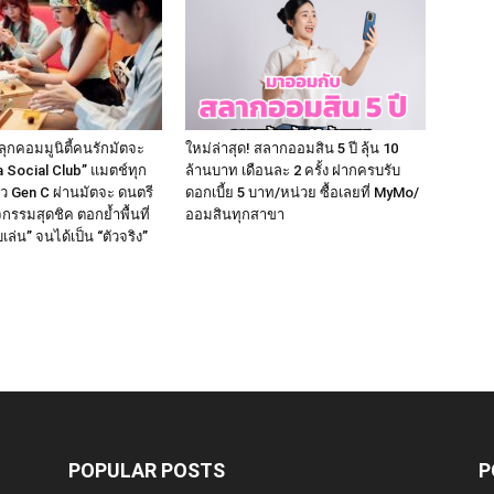
ุกคอมมูนิตี้คนรักมัตจะ
ใหม่ล่าสุด! สลากออมสิน 5 ปี ลุ้น 10
a Social Club” แมตช์ทุก
ล้านบาท เดือนละ 2 ครั้ง ฝากครบรับ
ว Gen C ผ่านมัตจะ ดนตรี
ดอกเบี้ย 5 บาท/หน่วย ซื้อเลยที่ MyMo/
กรรมสุดชิค ตอกย้ำพื้นที่
ออมสินทุกสาขา
่น” จนได้เป็น “ตัวจริง”
POPULAR POSTS
P