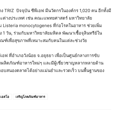
IZ ปัจจุบัน ซีพีเอฟ มีนวัตกรในองค์กร 1,020 คน อีกทั้งมี
ละต่างประเทศ เช่น คณะแพทยศาสตร์ มหาวิทยาลัย
 Listeria monocytogenes ที่ก่อโรคในอาหาร ช่วยเพิ่ม
วัน, ร่วมกับมหาวิทยาลัยมหิดล พัฒนาเชื้อจุลินทรีย์ใน
ฑ์เพื่อสุขภาพที่เหมาะสมกับคนในแต่ละช่วงวัย
ีเอฟ ที่อำเภอวังน้อย จ.อยุธยา เพื่อเป็นศูนย์กลางการขับ
าผลิตภัณฑ์อาหารใหม่ๆ และมีผู้เชี่ยวชาญหลากหลายด้าน
ตอบสนองตลาดได้อย่างแม่นยำและรวดเร็ว บนพื้นฐานของ
อเอสโอ
เจริญโภคภัณฑ์อาหาร