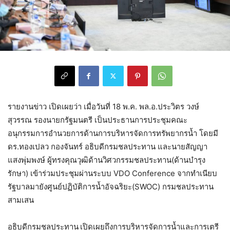
รายงานข่าว เปิดเผยว่า เมื่อวันที่ 18 พ.ค. พล.อ.ประวิตร วงษ์
สุวรรณ รองนายกรัฐมนตรี เป็นประธานการประชุมคณะ
อนุกรรมการอำนวยการด้านการบริหารจัดการทรัพยากรน้ำ โดยมี
ดร.ทองเปลว กองจันทร์ อธิบดีกรมชลประทาน และนายสัญญา
แสงพุ่มพงษ์ ผู้ทรงคุณวุฒิด้านวิศวกรรมชลประทาน(ด้านบำรุง
รักษา) เข้าร่วมประชุมผ่านระบบ VDO Conference จากทำเนียบ
รัฐบาลมายังศูนย์ปฏิบัติการน้ำอัจฉริยะ(SWOC) กรมชลประทาน
สามเสน
อธิบดีกรมชลประทาน
เปิดเผยถึงการบริหารจัดการน้ำและการเตรี