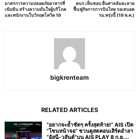
มาตรการความปลอดภัยอาหารที่
คนร.เห็นชอบ ยื่นศาลล้มละลาย
เข้มข้น สร้างความมั่นใจผู้บริโภค
ฟื้นฟูกิจการการบินไทย รอเสนอค
และพนักงานในวิกฤตโควิด 19
รม.พรุ่งนี้ (19 พ.ค.)
bigkrenteam
RELATED ARTICLES
“อยากจะย้ำชัดๆ ครั้งสุดท้าย!” AIS เปิด
“โซนหน้าจอ” ชวนดูสดคอนเสิร์ตอำลา
“อัสนี-วสันต์”บน AIS PLAY 8 ก.ย....