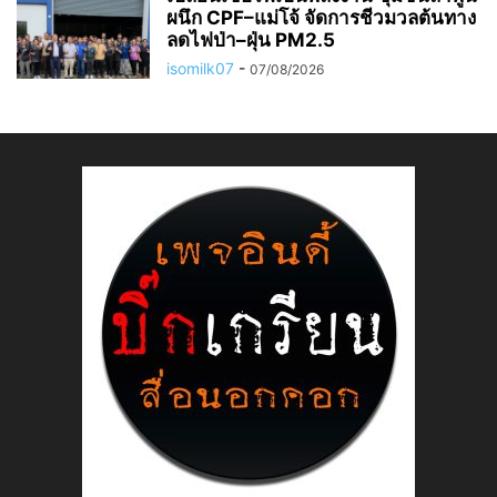
ผนึก CPF–แม่โจ้ จัดการชีวมวลต้นทาง
ลดไฟป่า–ฝุ่น PM2.5
isomilk07
-
07/08/2026