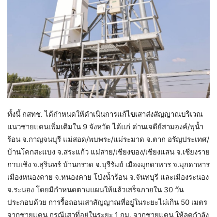
ทั้งนี้ กสทช. ได้กำหนดให้ดำเนินการแก้ไขเสาส่งสัญญาณบริเวณ
แนวชายแดนเพิ่มเติมใน 9 จังหวัด ได้แก่ ด่านเจดีย์สามองค์/พุน้ำ
ร้อน จ.กาญจนบุรี แม่สอด/พบพระ/แม่ระมาด จ.ตาก อรัญประเทศ/
บ้านโคกสะแบง จ.สระแก้ว แม่สาย/เชียงของ/เชียงแสน จ.เชียงราย
กาบเชิง จ.สุรินทร์ บ้านกรวด จ.บุรีรัมย์ เมืองมุกดาหาร จ.มุกดาหาร
เมืองหนองคาย จ.หนองคาย โป่งน้ำร้อน จ.จันทบุรี และเมืองระนอง
จ.ระนอง โดยมีกำหนดตามแผนให้แล้วเสร็จภายใน 30 วัน
ประกอบด้วย การรื้อถอนเสาสัญญาณที่อยู่ในระยะไม่เกิน 50 เมตร
จากชายแดน กรณีเสาที่อยู่ในระยะ 1 กม. จากชายแดน ให้ลดกำลัง