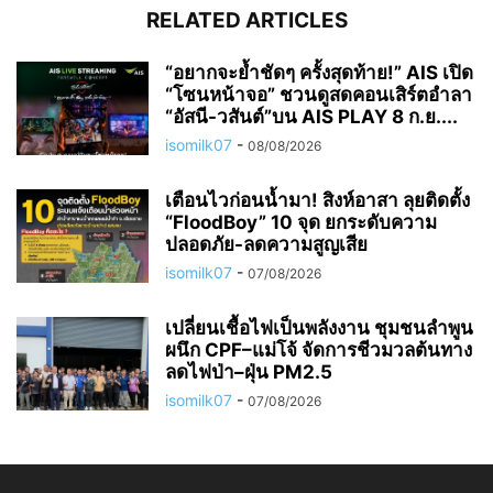
RELATED ARTICLES
“อยากจะย้ำชัดๆ ครั้งสุดท้าย!” AIS เปิด
“โซนหน้าจอ” ชวนดูสดคอนเสิร์ตอำลา
“อัสนี-วสันต์”บน AIS PLAY 8 ก.ย....
isomilk07
-
08/08/2026
เตือนไวก่อนน้ำมา! สิงห์อาสา ลุยติดตั้ง
“FloodBoy” 10 จุด ยกระดับความ
ปลอดภัย-ลดความสูญเสีย
isomilk07
-
07/08/2026
เปลี่ยนเชื้อไฟเป็นพลังงาน ชุมชนลำพูน
ผนึก CPF–แม่โจ้ จัดการชีวมวลต้นทาง
ลดไฟป่า–ฝุ่น PM2.5
isomilk07
-
07/08/2026