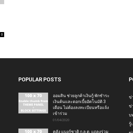
่
0
POPULAR POSTS
P
ออมสิน ช่วยลูกค้าเงินกู้ พักชำระ
ข่
เงินต้นและดอกเบี้ยอัตโนมัติ 3
ข่
เดือน ไม่ต้องลงทะเบียนหรือแจ้ง
เข้าร่วม
บ
01/04/2020
รู
คลัง แบงก์ชาติ ก.ล.ต. แถลงร่วม
ข่