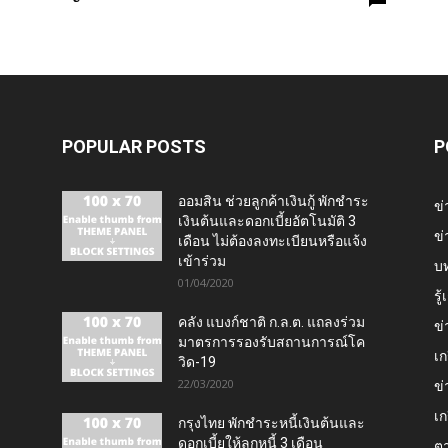
POPULAR POSTS
P
ออมสิน ช่วยลูกค้าเงินกู้ พักชำระ
ข่
เงินต้นและดอกเบี้ยอัตโนมัติ 3
ข่
เดือน ไม่ต้องลงทะเบียนหรือแจ้ง
เข้าร่วม
บ
01/04/2020
รู
คลัง แบงก์ชาติ ก.ล.ต. แถลงร่วม
ข่
มาตรการรองรับสถานการณ์โค
เก
วิด-19
22/03/2020
ข่
เก
กรุงไทย พักชำระหนี้เงินต้นและ
ดอกเบี้ยให้ลูกหนี้ 3 เดือน
ต