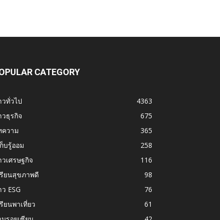
OPULAR CATEGORY
าวทั่วไป
4363
าวธุรกิจ
675
ทความ
365
้เก็บรู้ออม
258
าวเศรษฐกิจ
116
รียนสุขภาพดี
98
าว ESG
76
รียนพาเที่ยว
61
ามรอยเซียน
42