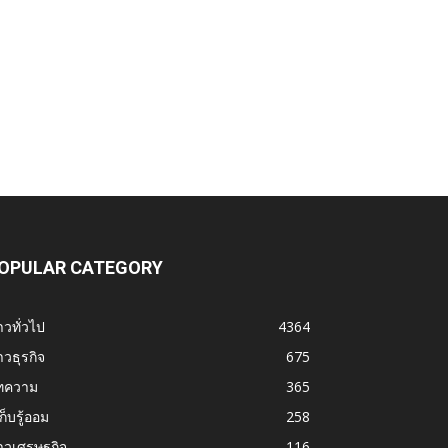
OPULAR CATEGORY
าวทั่วไป
4364
าวธุรกิจ
675
ทความ
365
้เก็บรู้ออม
258
าวเศรษฐกิจ
116