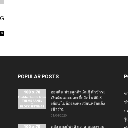
5G
0
POPULAR POSTS
P
ออมสิน ช่วยลูกค้าเงินกู้ พักชำระ
ข่
เงินต้นและดอกเบี้ยอัตโนมัติ 3
ข่
เดือน ไม่ต้องลงทะเบียนหรือแจ้ง
เข้าร่วม
บ
01/04/2020
รู
คลัง แบงก์ชาติ ก.ล.ต. แถลงร่วม
ข่