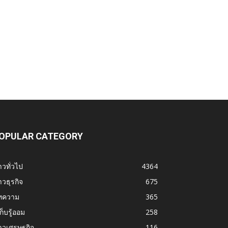
OPULAR CATEGORY
าวทั่วไป
4364
าวธุรกิจ
675
ทความ
365
้เก็บรู้ออม
258
าวเศรษฐกิจ
116