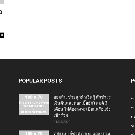
อ
0
POPULAR POSTS
P
ออมสิน ช่วยลูกค้าเงินกู้ พักชำระ
ข่
เงินต้นและดอกเบี้ยอัตโนมัติ 3
ข่
เดือน ไม่ต้องลงทะเบียนหรือแจ้ง
เข้าร่วม
บ
01/04/2020
รู
คลัง แบงก์ชาติ ก.ล.ต. แถลงร่วม
ข่