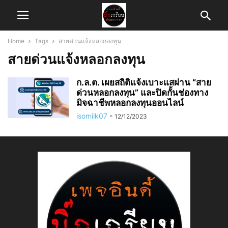
Home
Tags
สายด่วนแจ้งหลอกลงทุน
สายด่วนแจ้งหลอกลงทุน
ก.ล.ต. เผยสถิติแจ้งเบาะแสผ่าน “สาย
ด่วนหลอกลงทุน” และปิดกั้นช่องทาง
มิจฉาชีพหลอกลงทุนออนไลน์
isomilk07
-
12/12/2023