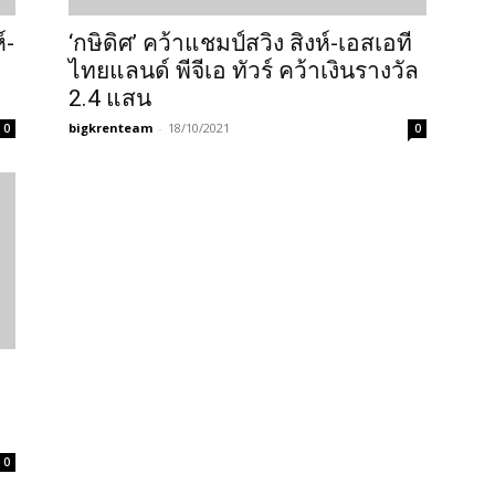
์-
‘กษิดิศ’ คว้าแชมป์สวิง สิงห์-เอสเอที
ไทยแลนด์ พีจีเอ ทัวร์ คว้าเงินรางวัล
2.4 แสน
bigkrenteam
-
18/10/2021
0
0
0