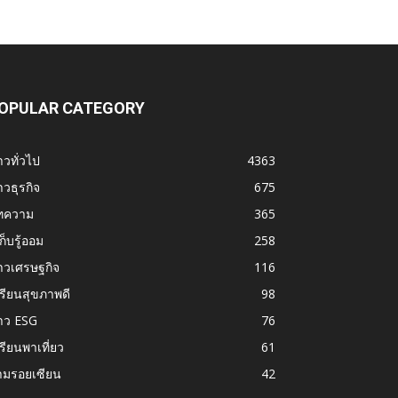
OPULAR CATEGORY
าวทั่วไป
4363
าวธุรกิจ
675
ทความ
365
้เก็บรู้ออม
258
าวเศรษฐกิจ
116
รียนสุขภาพดี
98
าว ESG
76
รียนพาเที่ยว
61
ามรอยเซียน
42