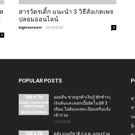
ูล
สารวัตรเติ้ก แนะนำ 3 วิธีสังเกตเพจ
น
ปลอมออนไลน์
bigkrenteam
-
25/10/2024
0
0
POPULAR POSTS
P
ออมสิน ช่วยลูกค้าเงินกู้ พักชำระ
ข่
เงินต้นและดอกเบี้ยอัตโนมัติ 3
ข่
เดือน ไม่ต้องลงทะเบียนหรือแจ้ง
เข้าร่วม
บ
01/04/2020
รู
คลัง แบงก์ชาติ ก.ล.ต. แถลงร่วม
ข่