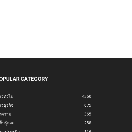
OPULAR CATEGORY
าวทั่วไป
4360
าวธุรกิจ
675
ทความ
365
้เก็บรู้ออม
258
าวเศรษฐกิจ
116