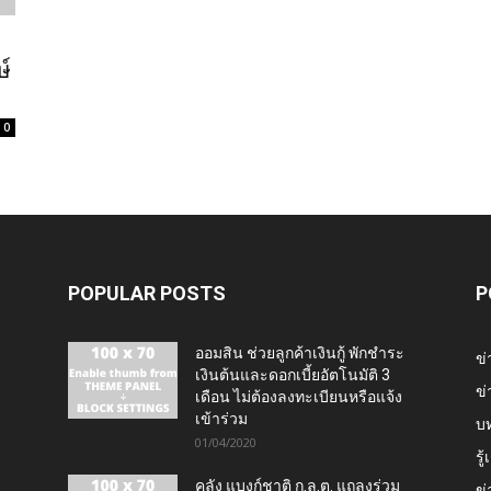
ษ์
0
POPULAR POSTS
P
ออมสิน ช่วยลูกค้าเงินกู้ พักชำระ
ข่
เงินต้นและดอกเบี้ยอัตโนมัติ 3
ข่
เดือน ไม่ต้องลงทะเบียนหรือแจ้ง
เข้าร่วม
บ
01/04/2020
รู
คลัง แบงก์ชาติ ก.ล.ต. แถลงร่วม
ข่