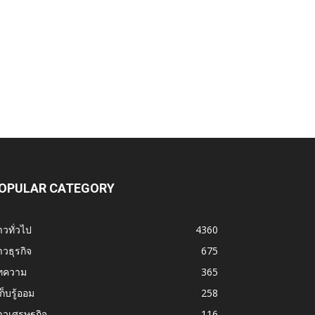
OPULAR CATEGORY
าวทั่วไป
4360
าวธุรกิจ
675
ทความ
365
้เก็บรู้ออม
258
าวเศรษฐกิจ
116