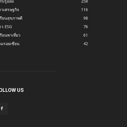
้เก็บรู้ออม
258
าวเศรษฐกิจ
116
รียนสุขภาพดี
98
าว ESG
76
รียนพาเที่ยว
61
ามรอยเซียน
42
OLLOW US