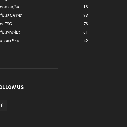
าวเศรษฐกิจ
116
รียนสุขภาพดี
98
าว ESG
76
รียนพาเที่ยว
61
ามรอยเซียน
42
OLLOW US