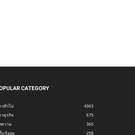
OPULAR CATEGORY
าวทั่วไป
4363
าวธุรกิจ
675
ทความ
365
้เก็บรู้ออม
258