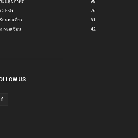
รียนสุขภาพดี
98
าว ESG
76
รียนพาเที่ยว
61
ามรอยเซียน
42
OLLOW US