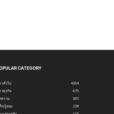
OPULAR CATEGORY
าวทั่วไป
4364
าวธุรกิจ
675
ทความ
365
้เก็บรู้ออม
258
าวเศรษฐกิจ
116