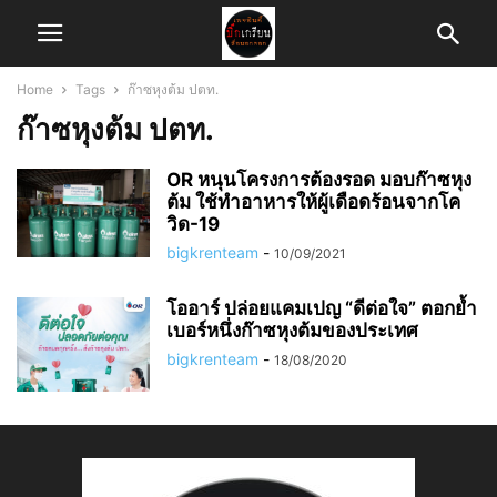
Home
Tags
ก๊าซหุงต้ม ปตท.
ก๊าซหุงต้ม ปตท.
OR หนุนโครงการต้องรอด มอบก๊าซหุง
ต้ม ใช้ทำอาหารให้ผู้เดือดร้อนจากโค
วิด-19
bigkrenteam
-
10/09/2021
โออาร์ ปล่อยแคมเปญ “ดีต่อใจ” ตอกย้ำ
เบอร์หนึ่งก๊าซหุงต้มของประเทศ
bigkrenteam
-
18/08/2020