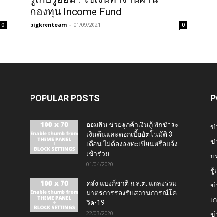
กองทุน Income Fund
bigkrenteam
-
01/09/2021
0
0
POPULAR POSTS
P
ออมสิน ช่วยลูกค้าเงินกู้ พักชำระ
ข่
เงินต้นและดอกเบี้ยอัตโนมัติ 3
ข่
เดือน ไม่ต้องลงทะเบียนหรือแจ้ง
เข้าร่วม
บ
01/04/2020
รู
คลัง แบงก์ชาติ ก.ล.ต. แถลงร่วม
ข่
มาตรการรองรับสถานการณ์โค
เก
วิด-19
22/03/2020
ข่