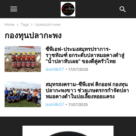
Home
Tags
กองทุนปลากะพง
กองทุนปลากะพง
ซีพีเอฟ-ประมงสมุทรปราการ-
ราชทัณฑ์ ยกระดับปลาหมอคางดำสู่
“น้ำปลาหับเผย” ของดีคู่ครัวไทย
isomilk07
-
17/07/2025
สมุทรสงคราม-ซีพีเอฟ คิกออฟ กองทุน
ปลากะพงขาว ช่วยเกษตรกรกำจัดปลา
หมอคางดำในบ่อเลี้ยงหอยแครง
isomilk07
-
11/07/2025