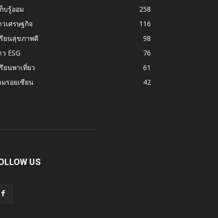
้เก็บรู้ออม
258
าวเศรษฐกิจ
116
รียนสุขภาพดี
98
าว ESG
76
รียนพาเที่ยว
61
ามรอยเซียน
42
OLLOW US