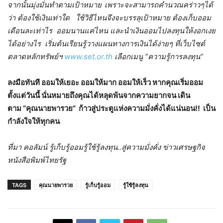
จากนั้นมุ่งมั่นทำตามเป้าหมาย
เพราะจะสามารถคำนวณคร่าวๆได้
ว่า ต้องใช้เงินเท่าใด ใช้วิธีไหนจึงจะบรรลุเป้าหมาย ต้องเก็บออม
เดือนละเท่าไร ออมนานแค่ไหน และนำเงินออมไปลงทุนให้งอกเงย
ได้อย่างไร
เริ่มต้นเรียนรู้วางแผนทางการเงินได้ง่ายๆ ที่เว็บไซต์
ตลาดหลักทรัพย์ฯ
www.set.or.th
เลือกเมนู “ความรู้การลงทุน”
ลงมือทันที ออมให้เยอะ ออมให้มาก ออมให้เร็ว หากคุณเริ่มออม
ตั้งแต่วันนี้ นั่นหมายถึงคุณได้หลุดพ้นจากความยากจน เดิน
ตาม
“
คุณนายพารวย” ก้าวสู่ประตูแห่ง
ความมั่งคั่งได้แน่นอน!!
เป็น
กำลังใจให้ทุกคน
ที่มา คอลัมน์ รู้เก็บรู้ออมรู้ใช้รู้ลงทุน..สู่ความมั่งคั่ง ข่าวเศรษฐกิจ
หนังสือพิมพ์ไทยรัฐ
TAGS
คุณนายพารวย
รู้เก็บรู้ออม
รู้ใช้รู้ลงทุน