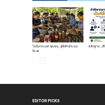
ไม่อิงกระแส! ชุมชน…ผู้พิทักษ์ระบบ
หลักฐาน…เสีย
นิเวศ
EDITOR PICKS