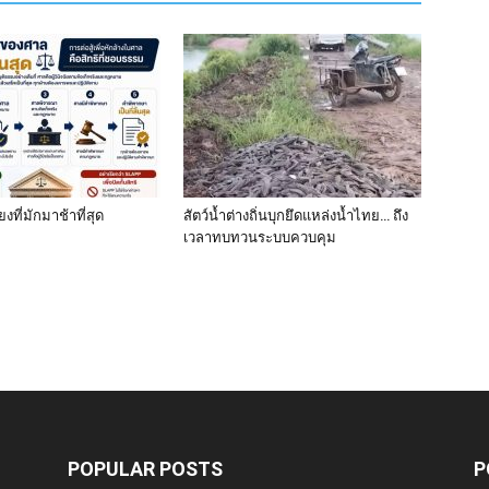
งที่มักมาช้าที่สุด
สัตว์น้ำต่างถิ่นบุกยึดแหล่งน้ำไทย… ถึง
เวลาทบทวนระบบควบคุม
POPULAR POSTS
P