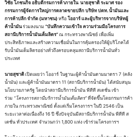
วิชัย โภชนกิจ อธิบดีกรมการค้าภายใน
นายสุชาติ ระมาศ รอง
กรรมการผู้จัดการใหญ่การตลาดขายปลีก
บริษัท ปตท. น้ำมันและ
การค้าปลีก จำกัด (มหาชน)
หรือ
โออาร์ และ
ผู้บริหารจากบริษัทผู้
ค้าน้ำมัน
ร่วมลงนาม
“
บันทึกความเข้าใจ ความร่วมมือโครงการ
สถานีบริการน้ำมันเต็มลิตร
”
ณ กระทรวงพาณิชย์ เพื่อเพิ่ม
ประสิทธิภาพและสร้างความเชื่อมั่นในการคุ้มครองให้ผู้บริโภคได้
รับน้ำมันเต็มลิตรอย่างทั่วถึงครอบคลุมสถานีบริการน้ำมันทั่ว
ประเทศ
นายสุชาติ
เปิดเผยว่า โออาร์ ในฐานะผู้ค้าน้ำมันตามมาตรา 7 (คลัง
น้ำมัน) และผู้ค้าน้ำมันมาตรา 11 (สถานีบริการน้ำมัน) ได้สนับสนุน
นโยบายภาครัฐ โดยนำสถานีบริการน้ำมัน พีทีที สเตชั่น เข้า
ร่วม
“
โครงการสถานีบริการน้ำมันเต็มลิตร
”
ที่จัดขึ้นโดยกรมการค้า
ภายใน กระทรวงพาณิชย์ ตั้งแต่เริ่มโครงการฯ ในปี 2546 เป็น
ระยะเวลาต่อเนื่องถึง 16 ปี ซึ่งปัจจุบันมีสถานีบริการน้ำมัน พีทีที ส
เตชั่น ทั่วประเทศ จำนวนกว่า 1,800 แห่ง เข้าร่วมโครงการฯ