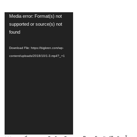
Video
Media error: Format(s) not
Player
supported or source(s) not
found
Download File: https://bigkren.com/wp-
content/uploads/2018/10/1-3.mp4?_=1