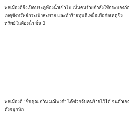
พลเมืองดีจึงเปิดประตูห้องน้ำเข้าไป​ เห็นคนร้ายกำลังใช้กระบองก่อ
เหตุชิงทรัพย์​กระเป๋าสะพาย​ และทำร้ายทุบตีเหยื่อ​เพื่อก่อเหตุชิง
ทรัพย์ในห้องน้ำ ชั้น​ 3
พลเมืองดี “ชื่อคุณ กวิน​ มณีพงศ์” ได้ช่วยจับคนร้ายไว้ได้​ จนตัวเอง
ดั่งจมูกหัก​