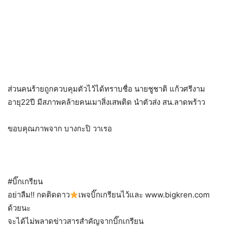
ส่วนคนร้ายถูกควบคุมตัวไว้ได้​ทราบชื่อ นายชูชาติ​ แก้วศรีงาม​
อายุ22ปี​ มีสภาพคล้ายคนเมาสิ่งเสพติด​ นำตัวส่ง​ สน.ลาดพร้าว​
ขอบคุณภาพจาก บางกะปิ วาเรอ
#บิ๊กเกรียน
อย่าลืม!! กดติดดาว
เพจบิ๊กเกรียนไว้และ www.bigkren.com
ด้วยนะ
จะได้ไม่พลาดข่าวสารสำคัญจากบิ๊กเกรียน