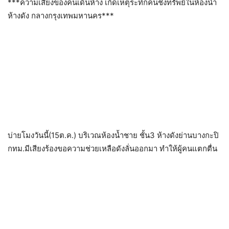
***ความเสี่ยงของคนเดินห้าง​ เกิดเหตุระทึก​คนชิงทรัพย์ในห้องน้ำ
ห้างดัง​ กลางกรุงเทพมหานคร​***
บ่ายโมงวันนี้(15ต.ค.) บริเวณห้องน้ำชาย​ ชั้น3 ห้างดังย่านบางกะปิ
กทม.มีเสียงร้องขอความช่วยเหลือดังลั่นออกมา​ ทำให้ผู้คนแตกตื่น​