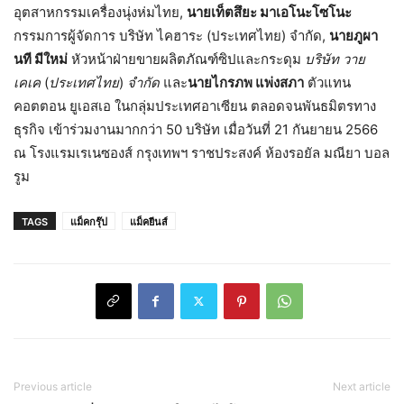
อุตสาหกรรมเครื่องนุ่งห่มไทย,
นายเท็ตสึยะ มาเอโนะโซโนะ
กรรมการผู้จัดการ บริษัท ไคฮาระ (ประเทศไทย) จำกัด,
นายภูผา
นที มีใหม่
หัวหน้าฝ่ายขายผลิตภัณฑ์ซิปและกระดุม
บริษัท วาย
เคเค
(
ประเทศไทย
)
จำกัด
และ
นายไกรภพ แพ่งสภา
ตัวแทน
คอตตอน ยูเอสเอ ในกลุ่มประเทศอาเซียน ตลอดจนพันธมิตรทาง
ธุรกิจ เข้าร่วมงานมากกว่า 50 บริษัท เมื่อวันที่ 21 กันยายน 2566
ณ โรงแรมเรเนซองส์ กรุงเทพฯ ราชประสงค์ ห้องรอยัล มณียา บอล
รูม
TAGS
แม็คกรุ๊ป
แม็คยีนส์
Previous article
Next article