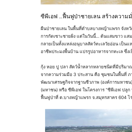
ซีพีเอฟ …ฟื้นฟูป่าชายเลน สร้างความ
ผืนป่าชายเลน ในพื้นที่ตำบลบางหญ้าแพรก จังหวัดส
การกัดเซาะชายฝั่ง แต่ในวันนี้… ต้นแสมขาว แสม
กลายเป็นทั้งแหล่งอนุบาลสัตว์ทะเลวัยอ่อน เป็น
อาชีพประมงพื้นบ้าน แปรรูปอาหารจากทะเล ซึ่งเป็
กุ้ง หอย ปู ปลา สัตว์น้ำหลากหลายชนิดที่มีปริมาณ
จากความร่วมมือ 3 ประสาน คือ ชุมชนในพื้นที่ 
พัฒนาเศรษฐกิจจากฐานชีวภาพ (องค์การมหาชน) 
(มหาชน) หรือ ซีพีเอฟ ในโครงการ “ซีพีเอฟ ปลูก ป
ฟื้นฟูป่าที่ ต.บางหญ้าแพรก จ.สมุทรสาคร 604 ไร่