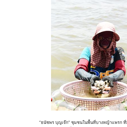
“ธนัชพร บุญเจ๊ก” ชุมชนในพื้นที่บางหญ้าแพรก ที