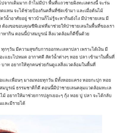
ากเดิมมาก ถ้าไม่มีป่า พื้นที่แถวชายฝั่งทะเลตรงนี้ จะร่น
ทดแทน จะได้ช่วยป้องกันคลื่นที่ซัดเข้ามา และเมื่อต้นไม้
ีสัตว์น้ำอาศัยอยู่ ชาวบ้านก็ไม่รู้จะหากินยังไง มีป่าชายเลน มี
้าง ต้องขอขอบคุณซีพีเอฟที่มาช่วยให้ป่าชายเลนในพื้นที่ของเรา
ากิน ตอนนี้ป่าสมบูรณ์ สิ่งแวดล้อมก็ดีขึ้นด้วย
ว่า ทุกๆวัน มีความสุขกับการออกทะเลหาปลา เพราะได้เงิน มี
เยอะแยะไปหมด อากาศดี สัตว์น้ำต่างๆ หอย ปลา เข้ามาในพื้นที่
ท อยากให้ทุกคนช่วยกันดูแลสิ่งแวดล้อมในพื้นที่
 เธอและเพื่อนๆ มางมหอยทุกวัน มีทั้งหอยแครง หอยกะปุก หอย
ลนสมบูรณ์ ธรรมชาติก็ดี ตอนนี้มีป่าชายเลนคลุมแวดล้อมทะเล
ไม้ อยากให้มาช่วยการปลูกเยอะๆ กุ้ง หอย ปู ปลา จะได้กลับ
ินและมีรายได้