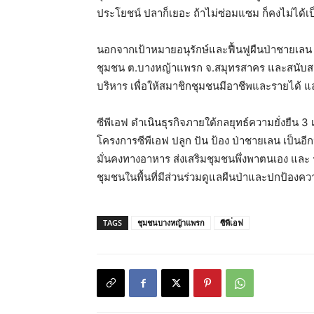
ประโยชน์ ปลาก็เยอะ ถ้าไม่ซ่อมแซม ก็คงไม่ได้เป
นอกจากเป้าหมายอนุรักษ์และฟื้นฟูผืนป่าชายเลน ซ
ชุมชน ต.บางหญ้าแพรก จ.สมุทรสาคร และสนับส
บริหาร เพื่อให้สมาชิกชุมชนมีอาชีพและรายได้ แล
ซีพีเอฟ ดำเนินธุรกิจภายใต้กลยุทธ์ความยั่งยืน 3 เ
โครงการซีพีเอฟ ปลูก ปัน ป้อง ป่าชายเลน เป็นอีก
มั่นคงทางอาหาร ส่งเสริมชุมชนพึ่งพาตนเอง และ
ชุมชนในพื้นที่มีส่วนร่วมดูแลผืนป่าและปกป้องค
TAGS
ชุมชนบางหญ้าแพรก
ซีพีเ่อฟ