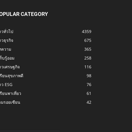
OPULAR CATEGORY
าวทั่วไป
4359
าวธุรกิจ
675
ทความ
365
้เก็บรู้ออม
258
าวเศรษฐกิจ
116
รียนสุขภาพดี
98
าว ESG
76
รียนพาเที่ยว
61
ามรอยเซียน
42