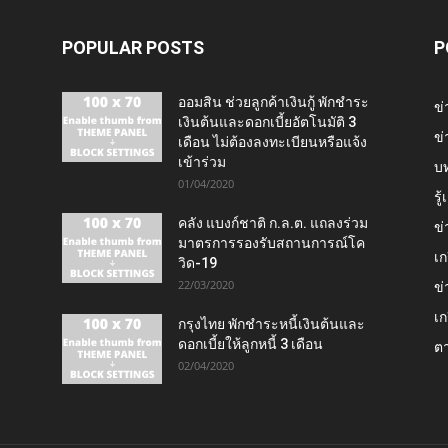
POPULAR POSTS
P
ออมสิน ช่วยลูกค้าเงินกู้ พักชำระ
ข่
เงินต้นและดอกเบี้ยอัตโนมัติ 3
ข่
เดือน ไม่ต้องลงทะเบียนหรือแจ้ง
เข้าร่วม
บ
01/04/2020
รู
คลัง แบงก์ชาติ ก.ล.ต. แถลงร่วม
ข่
มาตรการรองรับสถานการณ์โค
เก
วิด-19
22/03/2020
ข่
เก
กรุงไทย พักชำระหนี้เงินต้นและ
ดอกเบี้ยให้ลูกหนี้ 3 เดือน
ต
02/04/2020