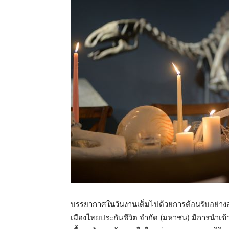
บรรยากาศในวันงานเต็มไปด้วยการต้อนรับอย่างอบอ
เมืองไทยประกันชีวิต จำกัด (มหาชน) มีการนำเข้า