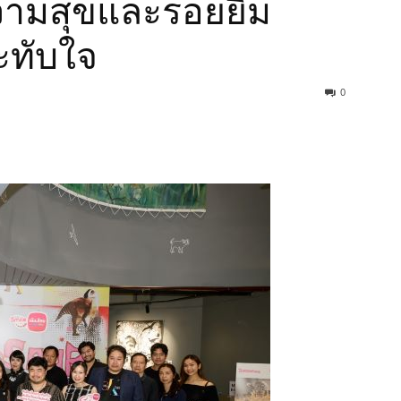
ความสุขและรอยยิ้ม
ะทับใจ
0