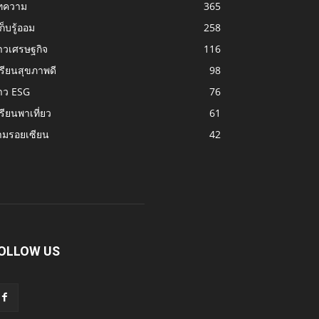
ทความ
365
้เก็บรู้ออม
258
าวเศรษฐกิจ
116
รียนสุขภาพดี
98
าว ESG
76
รียนพาเที่ยว
61
ามรอยเซียน
42
OLLOW US