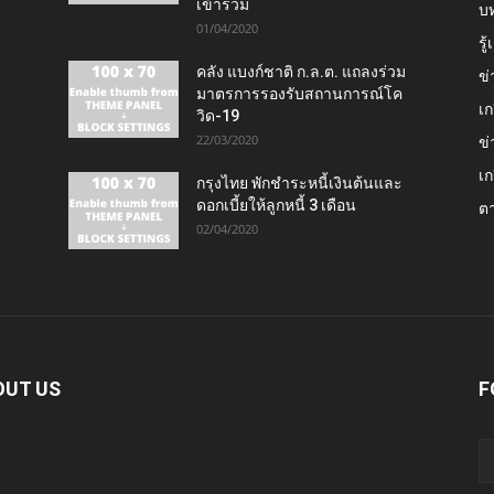
เข้าร่วม
บ
01/04/2020
รู
คลัง แบงก์ชาติ ก.ล.ต. แถลงร่วม
ข่
มาตรการรองรับสถานการณ์โค
เก
วิด-19
22/03/2020
ข่
เก
กรุงไทย พักชำระหนี้เงินต้นและ
ดอกเบี้ยให้ลูกหนี้ 3 เดือน
ต
02/04/2020
OUT US
F