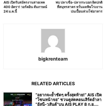
AIS เปิดรับสมัครงานสายเทค
พบ ปลาเขือ-ปลากระบอก ผิดปกติ
400 อัตรา! วอร์คอิน สัมภาษณ์
ที่สมุทรสาคร หวั่นมลพิษโรงงาน
24 ม.ค.นี้
ปนเปื้อนห่วงโซ่อาหาร
bigkrenteam
RELATED ARTICLES
“อยากจะย้ำชัดๆ ครั้งสุดท้าย!” AIS เปิด
“โซนหน้าจอ” ชวนดูสดคอนเสิร์ตอำลา
“อัสนี-วสันต์”บน AIS PLAY 8 ก.ย....