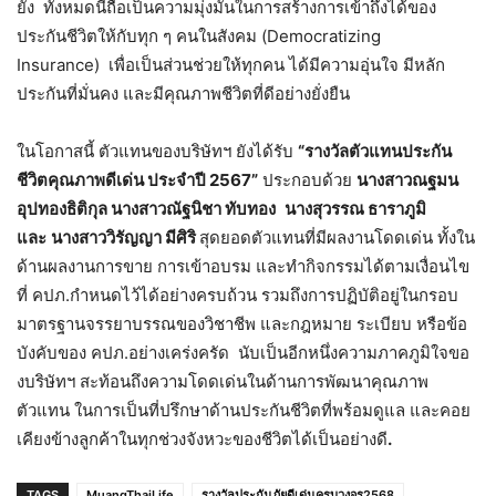
ยั้ง ทั้งหมดนี้ถือเป็นความมุ่งมั่นในการสร้างการเข้าถึงได้ของ
ประกันชีวิตให้กับทุก ๆ คนในสังคม (Democratizing
Insurance) เพื่อเป็นส่วนช่วยให้ทุกคน ได้มีความอุ่นใจ มีหลัก
ประกันที่มั่นคง และมีคุณภาพชีวิตที่ดีอย่างยั่งยืน
ในโอกาสนี้ ตัวแทนของบริษัทฯ ยังได้รับ
“รางวัลตัวแทนประกัน
ชีวิตคุณภาพดีเด่น ประจำปี 2567”
ประกอบด้วย
นางสาวณฐมน
อุปทองธิติกุล นางสาวณัฐนิชา ทับทอง
นางสุวรรณ ธาราภูมิ
และ
นางสาววิรัญญา มีศิริ
สุดยอดตัวแทนที่มีผลงานโดดเด่น ทั้งใน
ด้านผลงานการขาย การเข้าอบรม และทำกิจกรรมได้ตามเงื่อนไข
ที่ คปภ.กำหนดไว้ได้อย่างครบถ้วน รวมถึงการปฏิบัติอยู่ในกรอบ
มาตรฐานจรรยาบรรณของวิชาชีพ และกฎหมาย ระเบียบ หรือข้อ
บังคับของ คปภ.อย่างเคร่งครัด นับเป็นอีกหนึ่งความภาคภูมิใจขอ
งบริษัทฯ สะท้อนถึงความโดดเด่นในด้านการพัฒนาคุณภาพ
ตัวแทน ในการเป็นที่ปรึกษาด้านประกันชีวิตที่พร้อมดูแล และคอย
เคียงข้างลูกค้าในทุกช่วงจังหวะของชีวิตได้เป็นอย่างดี
.
TAGS
MuangThaiLife
รางวัลประกันภัยดีเด่นครบวงจร2568