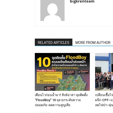
bigkrenteam
RELATED ARTICLES
MORE FROM AUTHOR
เตือนไวก่อนน้ำมา! สิงห์อาสา ลุยติดตั้ง
เปลี่ยนเชื้อ
“FloodBoy” 10 จุด ยกระดับความ
ผนึก CPF–แม
ปลอดภัย-ลดความสูญเสีย
ลดไฟป่า–ฝุ่