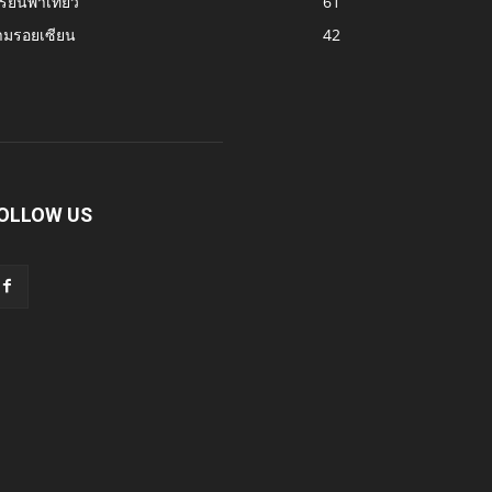
รียนพาเที่ยว
61
ามรอยเซียน
42
OLLOW US