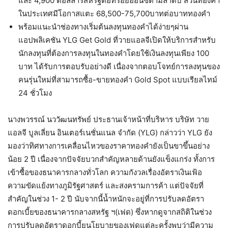
และ 4,900 ดอลลาร์สหรัฐต่อทรอยออนซ์ตามลำดับ ส่วนทองคำ
ในประเทศมีโอกาสแตะ 68,500-75,700บาทต่อบาททองคำ
พร้อมแนะนำช่องทางเริ่มต้นลงทุนทองคำได้ง่ายๆผ่าน
แอปพลิเคชัน YLG Get Gold ที่วายแอลจีเปิดให้บริการสำหรับ
นักลงทุนที่ต้องการลงทุนในทองคำโดยใช้เงินลงทุนเพียง 100
บาท ได้รับการตอบรับอย่างดี เนื่องจากตอบโจทย์การลงทุนของ
คนรุ่นใหม่ที่สามารถซื้อ-ขายทองคำ Gold Spot แบบเรียลไทม์
24 ชั่วโมง
นางพวรรณ์ นววัฒนทรัพย์ ประธานเจ้าหน้าที่บริหาร บริษัท วาย
แอลจี บูลเลี่ยน อินเตอร์เนชั่นแนล จำกัด (YLG) กล่าวว่า YLG ยัง
มองว่าทิศทางการเคลื่อนไหวของราคาทองคำยังเป็นขาขึ้นอย่าง
น้อย 2 ปี เนื่องจากปัจจัยบวกสำคัญหลายด้านยังแข็งแกร่ง ทั้งการ
เข้าซื้อของธนาคารกลางทั่วโลก ความกังวลเรื่องอัตราเงินเฟ้อ
ความขัดแย้งทางภูมิรัฐศาสตร์ และสงครามการค้า แต่ปัจจัยที่
สำคัญในช่วง 1- 2 ปี นับจากนี้น้ำหนักจะอยู่ที่การปรับลดอัตรา
ดอกเบี้ยของธนาคารกลางสหรัฐ ฯ(เฟด) ซึ่งหากดูจากสถิติในช่วง
การปรับลดอัตราดอกบี้ยนโยบายของเฟดแต่ละครั้งพบว่ามีความ