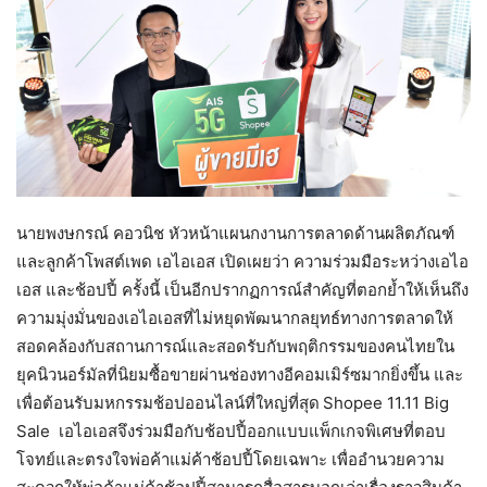
นายพงษกรณ์ คอวนิช หัวหน้าแผนกงานการตลาดด้านผลิตภัณฑ์
และลูกค้าโพสต์เพด เอไอเอส เปิดเผยว่า ความร่วมมือระหว่างเอไอ
เอส และช้อปปี้ ครั้งนี้ เป็นอีกปรากฏการณ์สำคัญที่ตอกย้ำให้เห็นถึง
ความมุ่งมั่นของเอไอเอสที่ไม่หยุดพัฒนากลยุทธ์ทางการตลาดให้
สอดคล้องกับสถานการณ์และสอดรับกับพฤติกรรมของคนไทยใน
ยุคนิวนอร์มัลที่นิยมซื้อขายผ่านช่องทางอีคอมเมิร์ซมากยิ่งขึ้น และ
เพื่อต้อนรับมหกรรมช้อปออนไลน์ที่ใหญ่ที่สุด
Shopee 11.11 Big
Sale เอไอเอสจึงร่วมมือกับช้อปปี้ออกแบบแพ็กเกจพิเศษที่ตอบ
โจทย์และตรงใจพ่อค้าแม่ค้าช้อปปี้โดยเฉพาะ เพื่ออำนวยความ