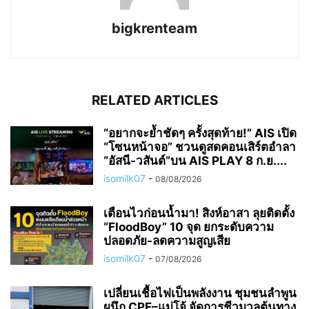
bigkrenteam
RELATED ARTICLES
“อยากจะย้ำชัดๆ ครั้งสุดท้าย!” AIS เปิด
“โซนหน้าจอ” ชวนดูสดคอนเสิร์ตอำลา
“อัสนี-วสันต์”บน AIS PLAY 8 ก.ย....
isomilk07
-
08/08/2026
เตือนไวก่อนน้ำมา! สิงห์อาสา ลุยติดตั้ง
“FloodBoy” 10 จุด ยกระดับความ
ปลอดภัย-ลดความสูญเสีย
isomilk07
-
07/08/2026
เปลี่ยนเชื้อไฟเป็นพลังงาน ชุมชนลำพูน
ผนึก CPF–แม่โจ้ จัดการชีวมวลต้นทาง