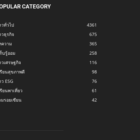
OPULAR CATEGORY
าวทั่วไป
4361
าวธุรกิจ
675
ทความ
365
้เก็บรู้ออม
258
าวเศรษฐกิจ
116
รียนสุขภาพดี
98
าว ESG
76
รียนพาเที่ยว
61
ามรอยเซียน
42