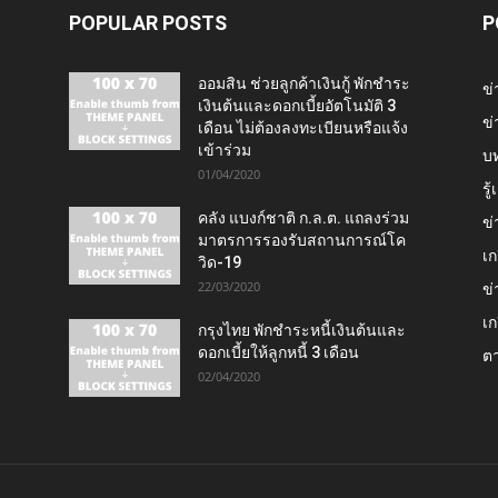
POPULAR POSTS
P
ออมสิน ช่วยลูกค้าเงินกู้ พักชำระ
ข่
เงินต้นและดอกเบี้ยอัตโนมัติ 3
ข่
เดือน ไม่ต้องลงทะเบียนหรือแจ้ง
เข้าร่วม
บ
01/04/2020
รู
คลัง แบงก์ชาติ ก.ล.ต. แถลงร่วม
ข่
มาตรการรองรับสถานการณ์โค
เก
วิด-19
22/03/2020
ข่
เก
กรุงไทย พักชำระหนี้เงินต้นและ
ดอกเบี้ยให้ลูกหนี้ 3 เดือน
ต
02/04/2020