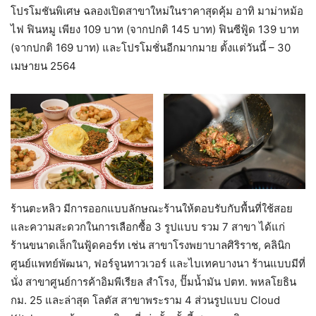
โปรโมชันพิเศษ ฉลองเปิดสาขาใหม่ในราคาสุดคุ้ม อาทิ มาม่าหม้อ
ไฟ ฟินหมู เพียง 109 บาท (จากปกติ 145 บาท) ฟินซีฟู้ด 139 บาท
(จากปกติ 169 บาท) และโปรโมชั่นอีกมากมาย ตั้งแต่วันนี้ – 30
เมษายน 2564
ร้านตะหลิว มีการออกแบบลักษณะร้านให้ตอบรับกับพื้นที่ใช้สอย
และความสะดวกในการเลือกซื้อ 3 รูปแบบ รวม 7 สาขา ได้แก่
ร้านขนาดเล็กในฟู้ดคอร์ท เช่น สาขาโรงพยาบาลศิริราช, คลินิก
ศูนย์แพทย์พัฒนา, ฟอร์จูนทาวเวอร์ และไบเทคบางนา ร้านแบบมีที่
นั่ง สาขาศูนย์การค้าอิมพีเรียล สำโรง, ปั๊มน้ำมัน ปตท. พหลโยธิน
กม. 25 และล่าสุด โลตัส สาขาพระราม 4 ส่วนรูปแบบ Cloud