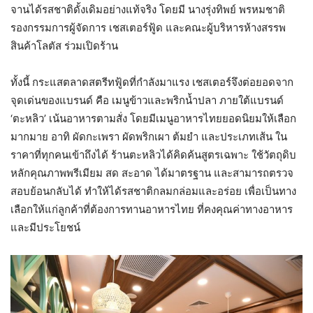
จานได้รสชาติดั้งเดิมอย่างแท้จริง โดยมี นางรุ่งทิพย์ พรหมชาติ
รองกรรมการผู้จัดการ เชสเตอร์ฟู้ด และคณะผู้บริหารห้างสรรพ
สินค้าโลตัส ร่วมเปิดร้าน
ทั้งนี้ กระแสตลาดสตรีทฟู้ดที่กำลังมาแรง เชสเตอร์จึงต่อยอดจาก
จุดเด่นของแบรนด์ คือ เมนูข้าวและพริกน้ำปลา ภายใต้แบรนด์
‘ตะหลิว’ เน้นอาหารตามสั่ง โดยมีเมนูอาหารไทยยอดนิยมให้เลือก
มากมาย อาทิ ผัดกะเพรา ผัดพริกเผา ต้มยำ และประเภทเส้น ใน
ราคาที่ทุกคนเข้าถึงได้ ร้านตะหลิวได้คิดค้นสูตรเฉพาะ ใช้วัตถุดิบ
หลักคุณภาพพรีเมียม สด สะอาด ได้มาตรฐาน และสามารถตรวจ
สอบย้อนกลับได้ ทำให้ได้รสชาติกลมกล่อมและอร่อย เพื่อเป็นทาง
เลือกให้แก่ลูกค้าที่ต้องการทานอาหารไทย ที่คงคุณค่าทางอาหาร
และมีประโยชน์