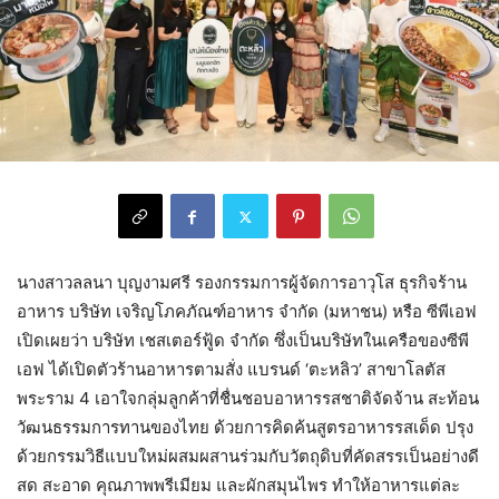
นางสาวลลนา บุญงามศรี รองกรรมการผู้จัดการอาวุโส ธุรกิจร้าน
อาหาร บริษัท เจริญโภคภัณฑ์อาหาร จำกัด (มหาชน) หรือ ซีพีเอฟ
เปิดเผยว่า บริษัท เชสเตอร์ฟู้ด จำกัด ซึ่งเป็นบริษัทในเครือของซีพี
เอฟ ได้เปิดตัวร้านอาหารตามสั่ง แบรนด์ ‘ตะหลิว’ สาขาโลตัส
พระราม 4 เอาใจกลุ่มลูกค้าที่ชื่นชอบอาหารรสชาติจัดจ้าน สะท้อน
วัฒนธรรมการทานของไทย ด้วยการคิดค้นสูตรอาหารรสเด็ด ปรุง
ด้วยกรรมวิธีแบบใหม่ผสมผสานร่วมกับวัตถุดิบที่คัดสรรเป็นอย่างดี
สด สะอาด คุณภาพพรีเมียม และผักสมุนไพร ทำให้อาหารแต่ละ